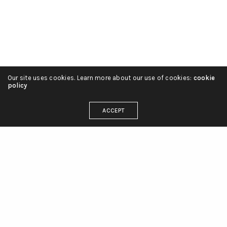
Our site uses cookies. Learn more about our use of cookies:
cookie
policy
ACCEPT
linienliebe_tattoo